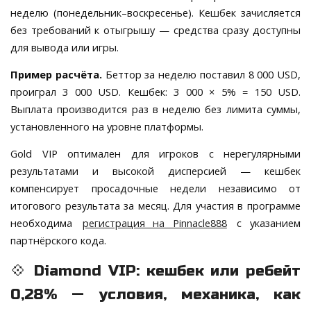
неделю (понедельник–воскресенье). Кешбек зачисляется
без требований к отыгрышу — средства сразу доступны
для вывода или игры.
Пример расчёта.
Беттор за неделю поставил 8 000 USD,
проиграл 3 000 USD. Кешбек: 3 000 × 5% = 150 USD.
Выплата производится раз в неделю без лимита суммы,
установленного на уровне платформы.
Gold VIP оптимален для игроков с нерегулярными
результатами и высокой дисперсией — кешбек
компенсирует просадочные недели независимо от
итогового результата за месяц. Для участия в программе
необходима
регистрация на Pinnacle888
с указанием
партнёрского кода.
💠
Diamond VIP: кешбек или ребейт
0,28% — условия, механика, как