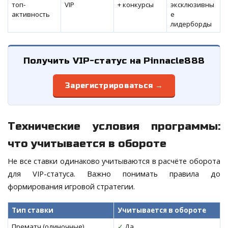
топ-
VIP
+ конкурсы
эксклюзивны
активность
е
лидерборды
Получить VIP-статус на Pinnacle888
Зарегистрироваться →
Технические условия программы:
что учитывается в обороте
Не все ставки одинаково учитываются в расчёте оборота
для VIP-статуса. Важно понимать правила до
формирования игровой стратегии.
Тип ставки
Учитывается в обороте
Прематч (одиночные)
✓
Да