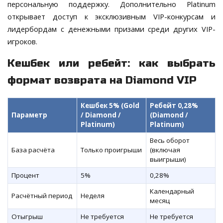
персональную поддержку. Дополнительно Platinum
открывает доступ к эксклюзивным VIP-конкурсам и
лидербордам с денежными призами среди других VIP-
игроков.
Кешбек или ребейт: как выбрать
формат возврата на Diamond VIP
Кешбек 5% (Gold
Ребейт 0,28%
Параметр
/ Diamond /
(Diamond /
Platinum)
Platinum)
Весь оборот
База расчёта
Только проигрыши
(включая
выигрыши)
Процент
5%
0,28%
Календарный
Расчётный период
Неделя
месяц
Отыгрыш
Не требуется
Не требуется