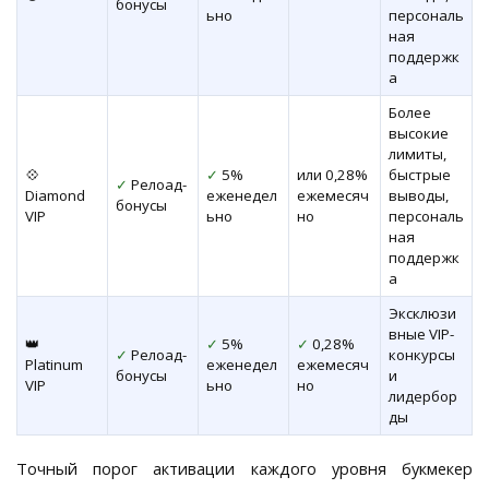
бонусы
ьно
персональ
ная
поддержк
а
Более
высокие
лимиты,
💠
✓
5%
или
0,28%
быстрые
✓
Релоад-
Diamond
еженедел
ежемесяч
выводы,
бонусы
VIP
ьно
но
персональ
ная
поддержк
а
Эксклюзи
вные VIP-
👑
✓
5%
✓
0,28%
✓
Релоад-
конкурсы
Platinum
еженедел
ежемесяч
бонусы
и
VIP
ьно
но
лидербор
ды
Точный порог активации каждого уровня букмекер