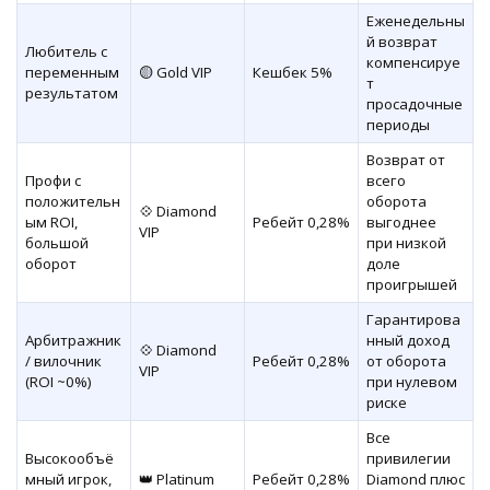
Еженедельны
й возврат
Любитель с
компенсируе
переменным
🟡
Gold VIP
Кешбек 5%
т
результатом
просадочные
периоды
Возврат от
Профи с
всего
положительн
оборота
💠
Diamond
ым ROI,
Ребейт 0,28%
выгоднее
VIP
большой
при низкой
оборот
доле
проигрышей
Гарантирова
Арбитражник
нный доход
💠
Diamond
/ вилочник
Ребейт 0,28%
от оборота
VIP
(ROI ~0%)
при нулевом
риске
Все
Высокообъё
привилегии
мный игрок,
👑
Platinum
Ребейт 0,28%
Diamond плюс