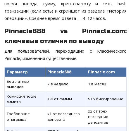
время вывода, сумму, криптовалюту и сеть, hash
транзакции (если есть) и скриншот из раздела «История
операций». Среднее время ответа — 4–12 часов.
Pinnacle888 vs Pinnacle.com:
ключевые отличия по выводу
Для пользователей, переходящих с классического
Pinnacle, изменения существенные.
Параметр
Pinnacle888
Pinnacle.com
Бесплатных
7 в неделю
1 в месяц
выводов
Комиссия после
1% от суммы
$15 фиксированно
лимита
x3 от трёх
Требование
x1 от последнего
последних
отыгрыша
депозита
депозитов