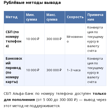
Рублёвые методы вывода
Мин.
Макс.
Примеча
Метод
Скорость
сумма
сумма
ние
Конверта
СБП (по
ция по
номеру
Мгновенн
текущему
10 000 ₽
300 000 ₽
телефон
о
курсу в
а)
валюту
счёта
Банковск
Конверта
ий
ция по
перевод
текущему
10 000 ₽
300 000 ₽
1–3 часа
(по
курсу в
номеру
валюту
карты)
счёта
СБП Альфа-Банк по номеру телефона доступен
только
для пополнения
(от 5 000 до 300 000 ₽) — вывод через
этот метод не поддерживается.