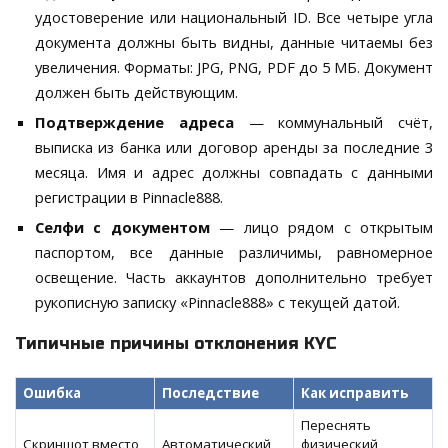
удостоверение или национальный ID. Все четыре угла
документа должны быть видны, данные читаемы без
увеличения. Форматы: JPG, PNG, PDF до 5 МБ. Документ
должен быть действующим.
Подтверждение адреса
— коммунальный счёт,
выписка из банка или договор аренды за последние 3
месяца. Имя и адрес должны совпадать с данными
регистрации в Pinnacle888.
Селфи с документом
— лицо рядом с открытым
паспортом, все данные различимы, равномерное
освещение. Часть аккаунтов дополнительно требует
рукописную записку «Pinnacle888» с текущей датой.
Типичные причины отклонения KYC
Ошибка
Последствие
Как исправить
Переснять
Скриншот вместо
Автоматический
физический