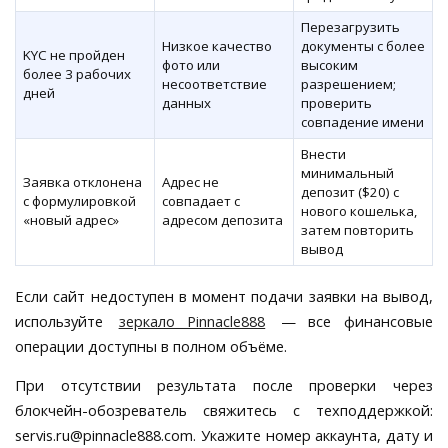
Перезагрузить
Низкое качество
документы с более
KYC не пройден
фото или
высоким
более 3 рабочих
несоответствие
разрешением;
дней
данных
проверить
совпадение имени
Внести
минимальный
Заявка отклонена
Адрес не
депозит ($20) с
с формулировкой
совпадает с
нового кошелька,
«новый адрес»
адресом депозита
затем повторить
вывод
Если сайт недоступен в момент подачи заявки на вывод,
используйте
зеркало Pinnacle888
— все финансовые
операции доступны в полном объёме.
При отсутствии результата после проверки через
блокчейн-обозреватель свяжитесь с техподдержкой:
servis.ru@pinnacle888.com. Укажите номер аккаунта, дату и