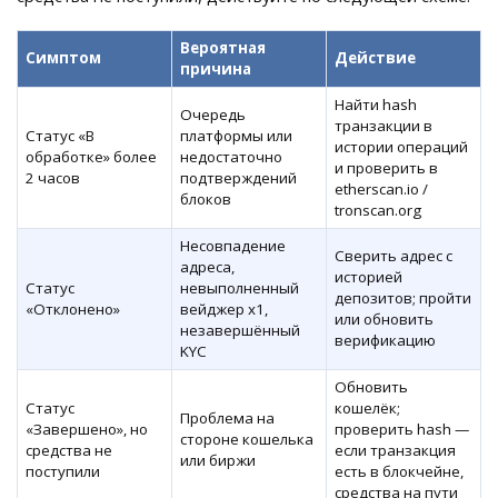
Вероятная
Симптом
Действие
причина
Найти hash
Очередь
транзакции в
Статус «В
платформы или
истории операций
обработке» более
недостаточно
и проверить в
2 часов
подтверждений
etherscan.io /
блоков
tronscan.org
Несовпадение
Сверить адрес с
адреса,
историей
Статус
невыполненный
депозитов; пройти
«Отклонено»
вейджер x1,
или обновить
незавершённый
верификацию
KYC
Обновить
Статус
кошелёк;
Проблема на
«Завершено», но
проверить hash —
стороне кошелька
средства не
если транзакция
или биржи
поступили
есть в блокчейне,
средства на пути