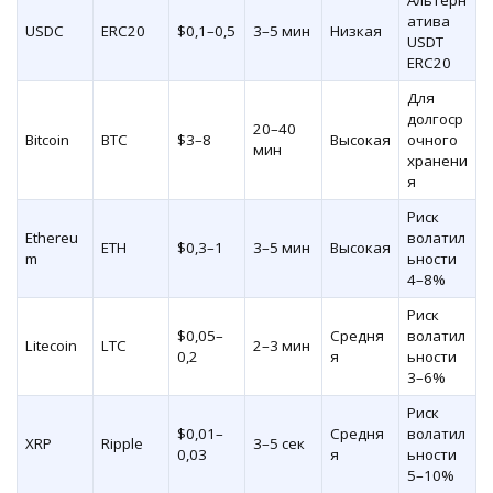
атива
USDC
ERC20
$0,1–0,5
3–5 мин
Низкая
USDT
ERC20
Для
долгоср
20–40
Bitcoin
BTC
$3–8
Высокая
очного
мин
хранени
я
Риск
Ethereu
волатил
ETH
$0,3–1
3–5 мин
Высокая
m
ьности
4–8%
Риск
$0,05–
Средня
волатил
Litecoin
LTC
2–3 мин
0,2
я
ьности
3–6%
Риск
$0,01–
Средня
волатил
XRP
Ripple
3–5 сек
0,03
я
ьности
5–10%