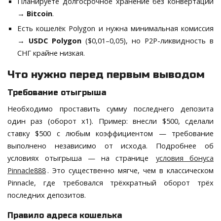
Планируете долгосрочное хранение без конвертации
→
Bitcoin
.
Есть кошелёк Polygon и нужна минимальная комиссия
→
USDC Polygon
($0,01–0,05), но P2P-ликвидность в
СНГ крайне низкая.
Что нужно перед первым выводом
Требование отыгрыша
Необходимо проставить сумму последнего депозита
один раз (оборот x1). Пример: внесли $500, сделали
ставку $500 с любым коэффициентом — требование
выполнено независимо от исхода. Подробнее об
условиях отыгрыша — на странице
условия бонуса
Pinnacle888
. Это существенно мягче, чем в классическом
Pinnacle, где требовался трёхкратный оборот трёх
последних депозитов.
Правило адреса кошелька