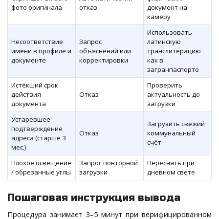
фото оригинала
отказ
документ на
камеру
Использовать
Несоответствие
Запрос
латинскую
имени в профиле и
объяснений или
транслитерацию
документе
корректировки
как в
загранпаспорте
Истёкший срок
Проверить
действия
Отказ
актуальность до
документа
загрузки
Устаревшее
Загрузить свежий
подтверждение
Отказ
коммунальный
адреса (старше 3
счёт
мес.)
Плохое освещение
Запрос повторной
Переснять при
/ обрезанные углы
загрузки
дневном свете
Пошаговая инструкция вывода
Процедура занимает 3–5 минут при верифицированном