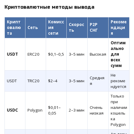
Криптовалютные методы вывода
Крипт
Комисс
Рекоме
Скорос
P2P
овалю
Сеть
ия
ндаци
ть
СНГ
та
сети
я
Оптим
ально
USDT
ERC20
$0,1–0,5
3–5 мин
Высокая
для
всех
сумм
Не
Средня
USDT
TRC20
$2–4
3–5 мин
рекоме
я
ндуется
Только
при
$0,01–
Очень
наличии
USDC
Polygon
2–3 мин
0,05
низкая
кошель
ка
Polygon
Альтерн